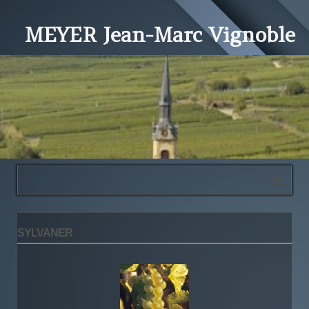
MEYER Jean-Marc Vignoble
≡
SYLVANER